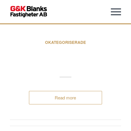
OKATEGORISERADE
Kellfri ny hyresgäst på
Storsvängen i Skara
Read more