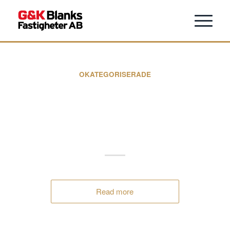
OKATEGORISERADE
Jula Holdingkoncernen
utvecklar handeln i
Hyllinge
Read more