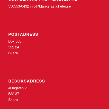
556553-0432 info@blanksfastigheter.se
POSTADRESS
Box 363
532 24
Skara
BESÖKSADRESS
Julagatan 2
532 37
Skara