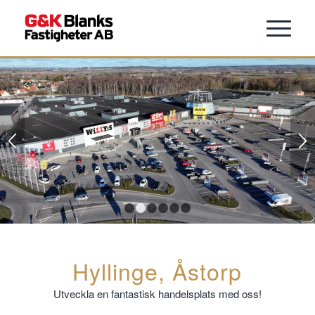
1
2
3
4
5
6
Hyllinge, Åstorp
Utveckla en fantastisk handelsplats med oss!